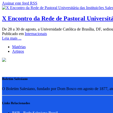
Assinar este feed RSS
X Encontro da Rede de Pastoral Universitá
De 28 a 30 de agosto, a Universidade Católica de Brasília, DF, sedio
Publicado em
Internacionais
Leia mais ...
Matérias
Artigos
Boletim Salesiano
O Boletim Salesiano, fundado por Dom Bosco em agosto de 1877, atua
Links Relacionados
RSB - Rede Salesiana Brasil