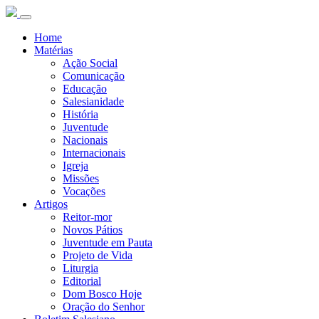
Home
Matérias
Ação Social
Comunicação
Educação
Salesianidade
História
Juventude
Nacionais
Internacionais
Igreja
Missões
Vocações
Artigos
Reitor-mor
Novos Pátios
Juventude em Pauta
Projeto de Vida
Liturgia
Editorial
Dom Bosco Hoje
Oração do Senhor