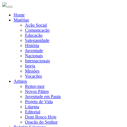
Home
Matérias
Ação Social
Comunicação
Educação
Salesianidade
História
Juventude
Nacionais
Internacionais
Igreja
Missões
Vocações
Artigos
Reitor-mor
Novos Pátios
Juventude em Pauta
Projeto de Vida
Liturgia
Editorial
Dom Bosco Hoje
Oração do Senhor