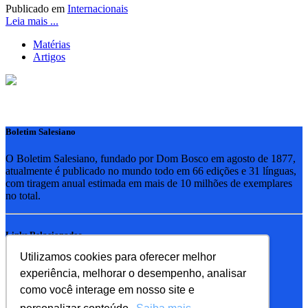
Publicado em
Internacionais
Leia mais ...
Matérias
Artigos
Boletim Salesiano
O Boletim Salesiano, fundado por Dom Bosco em agosto de 1877,
atualmente é publicado no mundo todo em 66 edições e 31 línguas,
com tiragem anual estimada em mais de 10 milhões de exemplares
no total.
Links Relacionados
Utilizamos cookies para oferecer melhor
RSB - Rede Salesiana Brasil
experiência, melhorar o desempenho, analisar
EDEBE - Editora
UPV - União pela Vida
como você interage em nosso site e