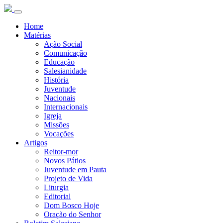
Home
Matérias
Ação Social
Comunicação
Educação
Salesianidade
História
Juventude
Nacionais
Internacionais
Igreja
Missões
Vocações
Artigos
Reitor-mor
Novos Pátios
Juventude em Pauta
Projeto de Vida
Liturgia
Editorial
Dom Bosco Hoje
Oração do Senhor