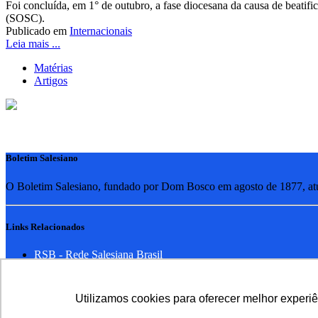
Foi concluída, em 1° de outubro, a fase diocesana da causa de beat
(SOSC).
Publicado em
Internacionais
Leia mais ...
Matérias
Artigos
Boletim Salesiano
O Boletim Salesiano, fundado por Dom Bosco em agosto de 1877, atua
Links Relacionados
RSB - Rede Salesiana Brasil
EDEBE - Editora
UPV - União pela Vida
Utilizamos cookies para oferecer melhor experi
Familia Salesiana