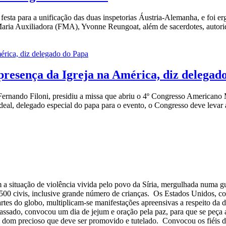
festa para a unificação das duas inspetorias Áustria-Alemanha, e foi 
 Maria Auxiliadora (FMA), Yvonne Reungoat, além de sacerdotes, autori
 presença da Igreja na América, diz delegad
Fernando Filoni, presidiu a missa que abriu o 4º Congresso Americano 
l, delegado especial do papa para o evento, o Congresso deve levar a I
situação de violência vivida pelo povo da Síria, mergulhada numa guer
.500 civis, inclusive grande número de crianças. Os Estados Unidos, 
es do globo, multiplicam-se manifestações apreensivas a respeito da de
assado, convocou um dia de jejum e oração pela paz, para que se peça
 dom precioso que deve ser promovido e tutelado. Convocou os fiéis da 