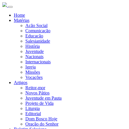
Home
Matérias
Ação Social
Comunicação
Educação
Salesianidade
História
Juventude
Nacionais
Internacionais
Igreja
Missões
Vocações
Artigos
Reitor-mor
Novos Pátios
Juventude em Pauta
Projeto de Vida
Liturgia
Editorial
Dom Bosco Hoje
Oração do Senhor