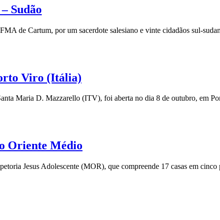
 – Sudão
MA de Cartum, por um sacerdote salesiano e vinte cidadãos sul-sudan
to Viro (Itália)
a Maria D. Mazzarello (ITV), foi aberta no dia 8 de outubro, em Por
do Oriente Médio
spetoria Jesus Adolescente (MOR), que compreende 17 casas em cinco pa