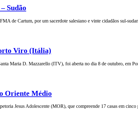
 – Sudão
MA de Cartum, por um sacerdote salesiano e vinte cidadãos sul-sudan
to Viro (Itália)
a Maria D. Mazzarello (ITV), foi aberta no dia 8 de outubro, em Por
do Oriente Médio
spetoria Jesus Adolescente (MOR), que compreende 17 casas em cinco pa