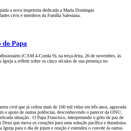
erguida a nova inspetoria dedicada a Maria Domingas
dades civis e membros da Família Salesiana.
o do Papa
Missionário (CAM 4-Comla 9), na terça-feira, 26 de novembro, às
greja a refletir sobre os cinco séculos de sua presença no
ra civil que já ceifou mais de 100 mil vidas em três anos, agravada
com o apoio de outras potências, desconhecendo o parecer da ONU,
licada situação. O Papa Francisco, interpretando o grito de paz de
 a Deus que mova os corações para uma solução pacífica e duradoura.
Igreja para o dia de jejum e oração e estendeu o convite às outras