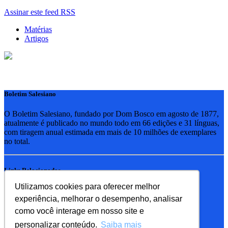
Assinar este feed RSS
Matérias
Artigos
Boletim Salesiano
O Boletim Salesiano, fundado por Dom Bosco em agosto de 1877,
atualmente é publicado no mundo todo em 66 edições e 31 línguas,
com tiragem anual estimada em mais de 10 milhões de exemplares
no total.
Links Relacionados
Utilizamos cookies para oferecer melhor
RSB - Rede Salesiana Brasil
experiência, melhorar o desempenho, analisar
EDEBE - Editora
UPV - União pela Vida
como você interage em nosso site e
personalizar conteúdo.
Saiba mais