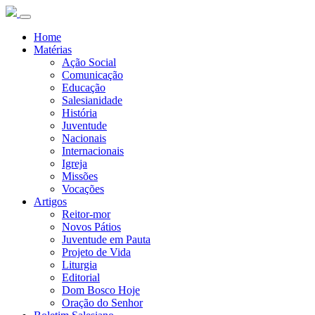
Home
Matérias
Ação Social
Comunicação
Educação
Salesianidade
História
Juventude
Nacionais
Internacionais
Igreja
Missões
Vocações
Artigos
Reitor-mor
Novos Pátios
Juventude em Pauta
Projeto de Vida
Liturgia
Editorial
Dom Bosco Hoje
Oração do Senhor