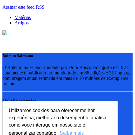
Assinar este feed RSS
Matérias
Artigos
Boletim Salesiano
O Boletim Salesiano, fundado por Dom Bosco em agosto de 1877,
atualmente é publicado no mundo todo em 66 edições e 31 línguas,
com tiragem anual estimada em mais de 10 milhões de exemplares
no total.
Links Relacionados
Utilizamos cookies para oferecer melhor
RSB - Rede Salesiana Brasil
experiência, melhorar o desempenho, analisar
EDEBE - Editora
UPV - União pela Vida
como você interage em nosso site e
personalizar conteúdo.
Saiba mais