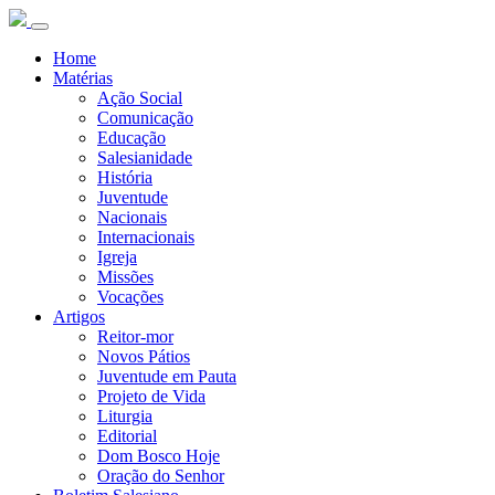
Home
Matérias
Ação Social
Comunicação
Educação
Salesianidade
História
Juventude
Nacionais
Internacionais
Igreja
Missões
Vocações
Artigos
Reitor-mor
Novos Pátios
Juventude em Pauta
Projeto de Vida
Liturgia
Editorial
Dom Bosco Hoje
Oração do Senhor