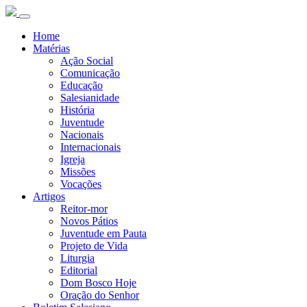
Home
Matérias
Ação Social
Comunicação
Educação
Salesianidade
História
Juventude
Nacionais
Internacionais
Igreja
Missões
Vocações
Artigos
Reitor-mor
Novos Pátios
Juventude em Pauta
Projeto de Vida
Liturgia
Editorial
Dom Bosco Hoje
Oração do Senhor