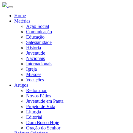
Home
Matérias
Ação Social
Comunicação
Educação
Salesianidade
História
Juventude
Nacionais
Internacionais
Igreja
Missões
Vocações
Artigos
Reitor-mor
Novos Pátios
Juventude em Pauta
Projeto de Vida
Liturgia
Editorial
Dom Bosco Hoje
Oração do Senhor