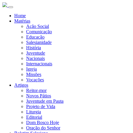
Home
Matérias
Ação Social
Comunicação
Educação
Salesianidade
História
Juventude
Nacionais
Internacionais
Igreja
Missões
Vocações
Artigos
Reitor-mor
Novos Pátios
Juventude em Pauta
Projeto de Vida
Liturgia
Editorial
Dom Bosco Hoje
Oração do Senhor