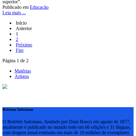
superior”.
Publicado em
Educação
Leia mais ...
Início
Anterior
1
2
Próximo
Fim
Página 1 de 2
Matérias
Artigos
Boletim Salesiano
O Boletim Salesiano, fundado por Dom Bosco em agosto de 1877,
atualmente é publicado no mundo todo em 66 edições e 31 línguas,
com tiragem anual estimada em mais de 10 milhões de exemplares