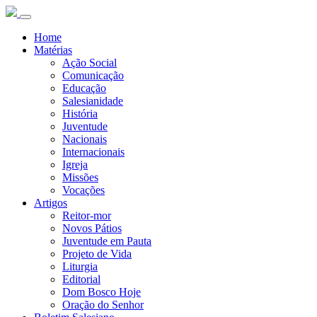
Home
Matérias
Ação Social
Comunicação
Educação
Salesianidade
História
Juventude
Nacionais
Internacionais
Igreja
Missões
Vocações
Artigos
Reitor-mor
Novos Pátios
Juventude em Pauta
Projeto de Vida
Liturgia
Editorial
Dom Bosco Hoje
Oração do Senhor