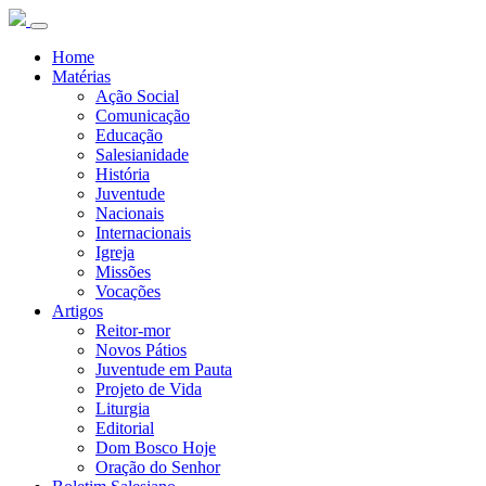
Home
Matérias
Ação Social
Comunicação
Educação
Salesianidade
História
Juventude
Nacionais
Internacionais
Igreja
Missões
Vocações
Artigos
Reitor-mor
Novos Pátios
Juventude em Pauta
Projeto de Vida
Liturgia
Editorial
Dom Bosco Hoje
Oração do Senhor