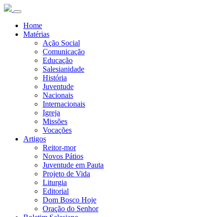
Home
Matérias
Ação Social
Comunicação
Educação
Salesianidade
História
Juventude
Nacionais
Internacionais
Igreja
Missões
Vocações
Artigos
Reitor-mor
Novos Pátios
Juventude em Pauta
Projeto de Vida
Liturgia
Editorial
Dom Bosco Hoje
Oração do Senhor