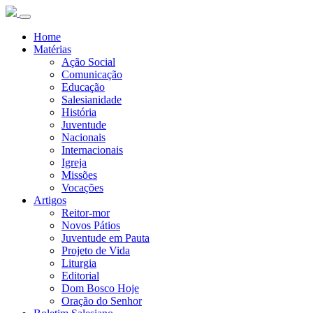
Home
Matérias
Ação Social
Comunicação
Educação
Salesianidade
História
Juventude
Nacionais
Internacionais
Igreja
Missões
Vocações
Artigos
Reitor-mor
Novos Pátios
Juventude em Pauta
Projeto de Vida
Liturgia
Editorial
Dom Bosco Hoje
Oração do Senhor