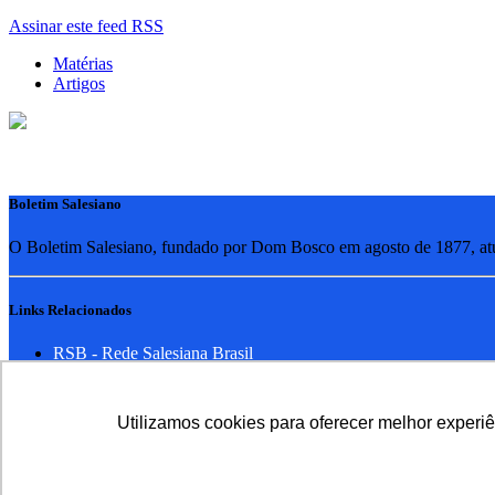
Assinar este feed RSS
Matérias
Artigos
Boletim Salesiano
O Boletim Salesiano, fundado por Dom Bosco em agosto de 1877, atua
Links Relacionados
RSB - Rede Salesiana Brasil
EDEBE - Editora
UPV - União pela Vida
Utilizamos cookies para oferecer melhor experi
Familia Salesiana
SDB - Salesianos de Dom Bosco