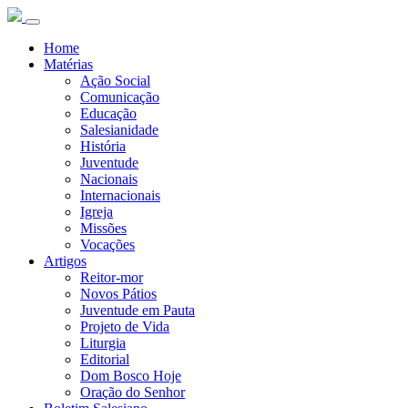
Home
Matérias
Ação Social
Comunicação
Educação
Salesianidade
História
Juventude
Nacionais
Internacionais
Igreja
Missões
Vocações
Artigos
Reitor-mor
Novos Pátios
Juventude em Pauta
Projeto de Vida
Liturgia
Editorial
Dom Bosco Hoje
Oração do Senhor