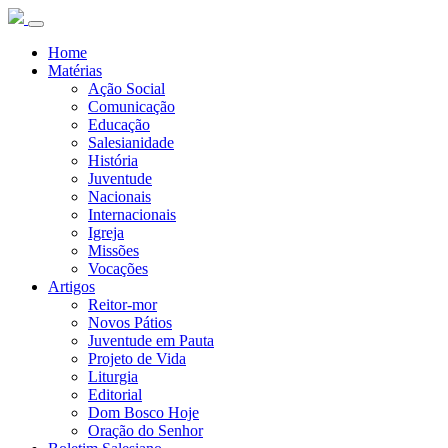
Home
Matérias
Ação Social
Comunicação
Educação
Salesianidade
História
Juventude
Nacionais
Internacionais
Igreja
Missões
Vocações
Artigos
Reitor-mor
Novos Pátios
Juventude em Pauta
Projeto de Vida
Liturgia
Editorial
Dom Bosco Hoje
Oração do Senhor