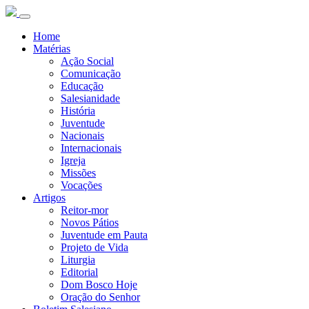
Home
Matérias
Ação Social
Comunicação
Educação
Salesianidade
História
Juventude
Nacionais
Internacionais
Igreja
Missões
Vocações
Artigos
Reitor-mor
Novos Pátios
Juventude em Pauta
Projeto de Vida
Liturgia
Editorial
Dom Bosco Hoje
Oração do Senhor