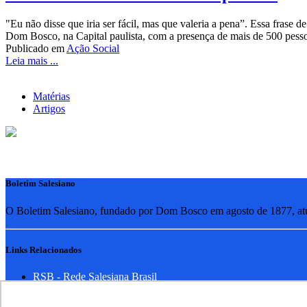
"Eu não disse que iria ser fácil, mas que valeria a pena”. Essa frase
Dom Bosco, na Capital paulista, com a presença de mais de 500 pessoa
Publicado em
Ação Social
Leia mais ...
Matérias
Artigos
Boletim Salesiano
O Boletim Salesiano, fundado por Dom Bosco em agosto de 1877, atua
Links Relacionados
RSB - Rede Salesiana Brasil
EDEBE - Editora
UPV - União pela Vida