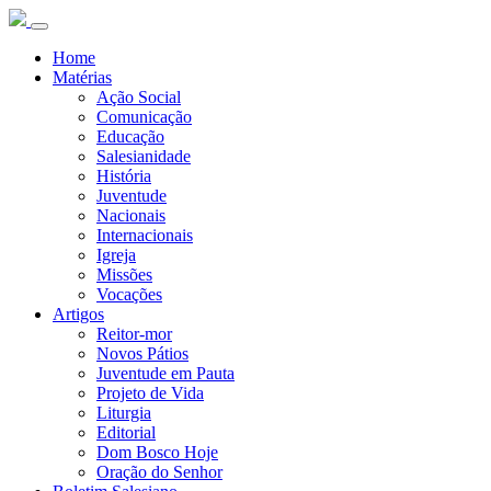
Home
Matérias
Ação Social
Comunicação
Educação
Salesianidade
História
Juventude
Nacionais
Internacionais
Igreja
Missões
Vocações
Artigos
Reitor-mor
Novos Pátios
Juventude em Pauta
Projeto de Vida
Liturgia
Editorial
Dom Bosco Hoje
Oração do Senhor