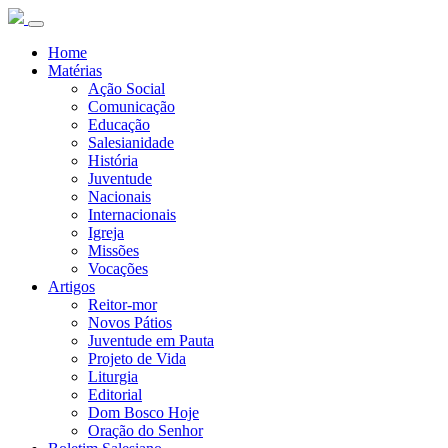
Home
Matérias
Ação Social
Comunicação
Educação
Salesianidade
História
Juventude
Nacionais
Internacionais
Igreja
Missões
Vocações
Artigos
Reitor-mor
Novos Pátios
Juventude em Pauta
Projeto de Vida
Liturgia
Editorial
Dom Bosco Hoje
Oração do Senhor