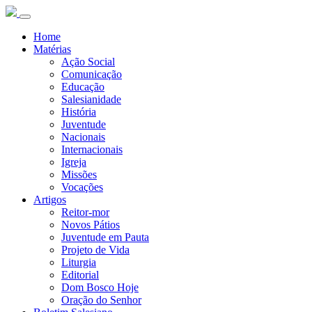
Home
Matérias
Ação Social
Comunicação
Educação
Salesianidade
História
Juventude
Nacionais
Internacionais
Igreja
Missões
Vocações
Artigos
Reitor-mor
Novos Pátios
Juventude em Pauta
Projeto de Vida
Liturgia
Editorial
Dom Bosco Hoje
Oração do Senhor