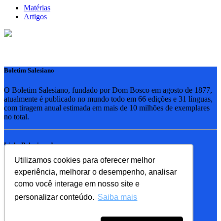
Matérias
Artigos
Boletim Salesiano
O Boletim Salesiano, fundado por Dom Bosco em agosto de 1877,
atualmente é publicado no mundo todo em 66 edições e 31 línguas,
com tiragem anual estimada em mais de 10 milhões de exemplares
no total.
Links Relacionados
Utilizamos cookies para oferecer melhor
RSB - Rede Salesiana Brasil
experiência, melhorar o desempenho, analisar
EDEBE - Editora
UPV - União pela Vida
como você interage em nosso site e
personalizar conteúdo.
Saiba mais
Familia Salesiana
SDB - Salesianos de Dom Bosco