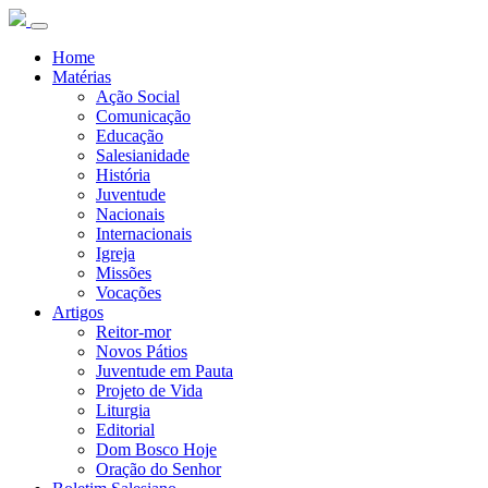
Home
Matérias
Ação Social
Comunicação
Educação
Salesianidade
História
Juventude
Nacionais
Internacionais
Igreja
Missões
Vocações
Artigos
Reitor-mor
Novos Pátios
Juventude em Pauta
Projeto de Vida
Liturgia
Editorial
Dom Bosco Hoje
Oração do Senhor