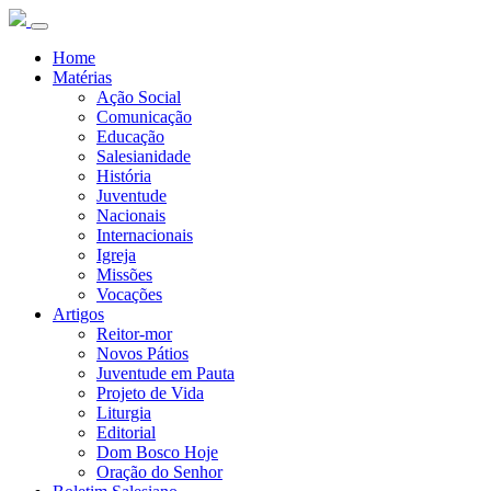
Home
Matérias
Ação Social
Comunicação
Educação
Salesianidade
História
Juventude
Nacionais
Internacionais
Igreja
Missões
Vocações
Artigos
Reitor-mor
Novos Pátios
Juventude em Pauta
Projeto de Vida
Liturgia
Editorial
Dom Bosco Hoje
Oração do Senhor