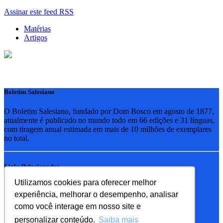
Assinar este feed RSS
Matérias
Artigos
Boletim Salesiano
O Boletim Salesiano, fundado por Dom Bosco em agosto de 1877,
atualmente é publicado no mundo todo em 66 edições e 31 línguas,
com tiragem anual estimada em mais de 10 milhões de exemplares
no total.
Links Relacionados
Utilizamos cookies para oferecer melhor
RSB - Rede Salesiana Brasil
experiência, melhorar o desempenho, analisar
EDEBE - Editora
UPV - União pela Vida
como você interage em nosso site e
personalizar conteúdo.
Saiba mais