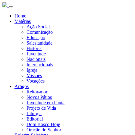
Home
Matérias
Ação Social
Comunicação
Educação
Salesianidade
História
Juventude
Nacionais
Internacionais
Igreja
Missões
Vocações
Artigos
Reitor-mor
Novos Pátios
Juventude em Pauta
Projeto de Vida
Liturgia
Editorial
Dom Bosco Hoje
Oração do Senhor