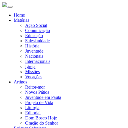
Home
Matérias
Ação Social
Comunicação
Educação
Salesianidade
História
Juventude
Nacionais
Internacionais
Igreja
Missões
Vocações
Artigos
Reitor-mor
Novos Pátios
Juventude em Pauta
Projeto de Vida
Liturgia
Editorial
Dom Bosco Hoje
Oração do Senhor