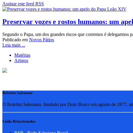
Assinar este feed RSS
Preservar vozes e rostos humanos: um ape
Segundo o Papa, um dos grandes riscos que corremos é delegarmos par
Publicado em
Novos Pátios
Leia mais ...
Matérias
Artigos
Boletim Salesiano
O Boletim Salesiano, fundado por Dom Bosco em agosto de 1877, atua
Links Relacionados
RSB - Rede Salesiana Brasil