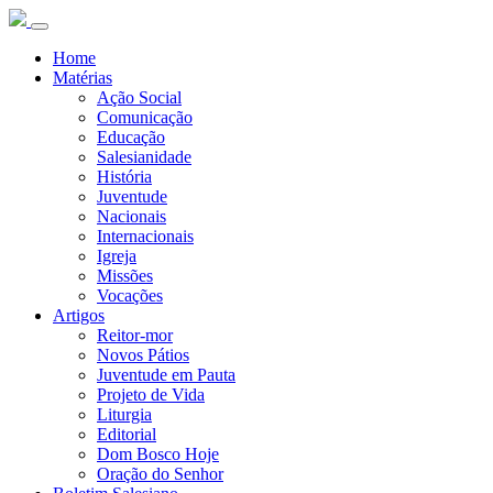
Home
Matérias
Ação Social
Comunicação
Educação
Salesianidade
História
Juventude
Nacionais
Internacionais
Igreja
Missões
Vocações
Artigos
Reitor-mor
Novos Pátios
Juventude em Pauta
Projeto de Vida
Liturgia
Editorial
Dom Bosco Hoje
Oração do Senhor