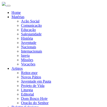
Home
Matérias
Ação Social
Comunicação
Educação
Salesianidade
História
Juventude
Nacionais
Internacionais
Igreja
Missões
Vocações
Artigos
Reitor-mor
Novos Pátios
Juventude em Pauta
Projeto de Vida
Liturgia
Editorial
Dom Bosco Hoje
Oração do Senhor