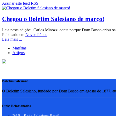
Assinar este feed RSS
Chegou o Boletim Salesiano de março!
Leia nesta edição: Carlos Minozzi conta porque Dom Bosco criou os 
Publicado em
Novos Pátios
Leia mais ...
Matérias
Artigos
Boletim Salesiano
O Boletim Salesiano, fundado por Dom Bosco em agosto de 1877, atua
Links Relacionados
RSB - Rede Salesiana Brasil