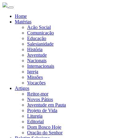
Home
Matérias
Ação Social
Comunicação
Educação
Salesianidade
História
Juventude
Nacionais
Internacionais
Igreja
Missões
Vocações
Artigos
Reitor-mor
Novos Pátios
Juventude em Pauta
Projeto de Vida
Liturgia
Editorial
Dom Bosco Hoje
Oração do Senhor