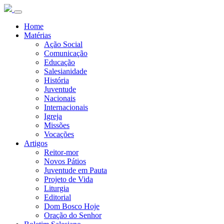
Home
Matérias
Ação Social
Comunicação
Educação
Salesianidade
História
Juventude
Nacionais
Internacionais
Igreja
Missões
Vocações
Artigos
Reitor-mor
Novos Pátios
Juventude em Pauta
Projeto de Vida
Liturgia
Editorial
Dom Bosco Hoje
Oração do Senhor