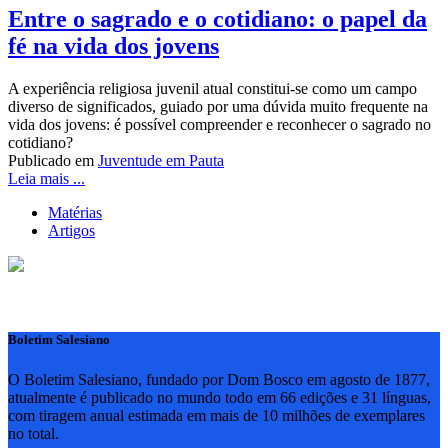
Entre o sagrado e o cotidiano: o papel da
fé na vida dos jovens
A experiência religiosa juvenil atual constitui-se como um campo
diverso de significados, guiado por uma dúvida muito frequente na
vida dos jovens: é possível compreender e reconhecer o sagrado no
cotidiano?
Publicado em
Juventude em Pauta
Leia mais ...
Matérias
Artigos
Boletim Salesiano
O Boletim Salesiano, fundado por Dom Bosco em agosto de 1877,
atualmente é publicado no mundo todo em 66 edições e 31 línguas,
com tiragem anual estimada em mais de 10 milhões de exemplares
no total.