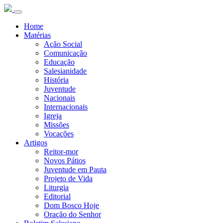
Home
Matérias
Ação Social
Comunicação
Educação
Salesianidade
História
Juventude
Nacionais
Internacionais
Igreja
Missões
Vocações
Artigos
Reitor-mor
Novos Pátios
Juventude em Pauta
Projeto de Vida
Liturgia
Editorial
Dom Bosco Hoje
Oração do Senhor