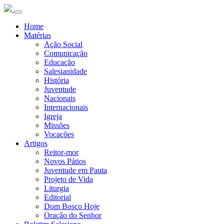
Home
Matérias
Ação Social
Comunicação
Educação
Salesianidade
História
Juventude
Nacionais
Internacionais
Igreja
Missões
Vocações
Artigos
Reitor-mor
Novos Pátios
Juventude em Pauta
Projeto de Vida
Liturgia
Editorial
Dom Bosco Hoje
Oração do Senhor