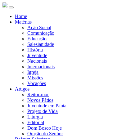
Home
Matérias
Ação Social
Comunicação
Educação
Salesianidade
História
Juventude
Nacionais
Internacionais
Igreja
Missões
Vocações
Artigos
Reitor-mor
Novos Pátios
Juventude em Pauta
Projeto de Vida
Liturgia
Editorial
Dom Bosco Hoje
Oração do Senhor