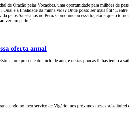
ial de Oração pelas Vocações, uma oportunidade para milhões de pess
r? Qual é a finalidade da minha vida? Onde posso ser mais útil? Dentre 
evivida pelos Salesianos no Peru. Como iniciou essa trajetória que o t
 ao ver um padre".
sa oferta anual
treia; um presente de início de ano, e nestas poucas linhas tenho a sa
manecendo no meu serviço de Vigário, nos próximos meses substituirei