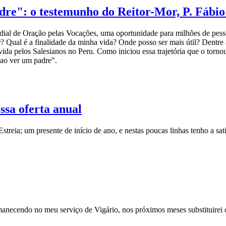
re": o testemunho do Reitor-Mor, P. Fábio
ial de Oração pelas Vocações, uma oportunidade para milhões de pess
r? Qual é a finalidade da minha vida? Onde posso ser mais útil? Dentre 
evivida pelos Salesianos no Peru. Como iniciou essa trajetória que o t
 ao ver um padre".
sa oferta anual
treia; um presente de início de ano, e nestas poucas linhas tenho a sa
manecendo no meu serviço de Vigário, nos próximos meses substituirei