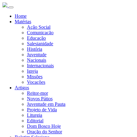
Home
Matérias
Ação Social
Comunicação
Educação
Salesianidade
História
Juventude
Nacionais
Internacionais
Igreja
Missões
Vocações
Artigos
Reitor-mor
Novos Pátios
Juventude em Pauta
Projeto de Vida
Liturgia
Editorial
Dom Bosco Hoje
Oração do Senhor