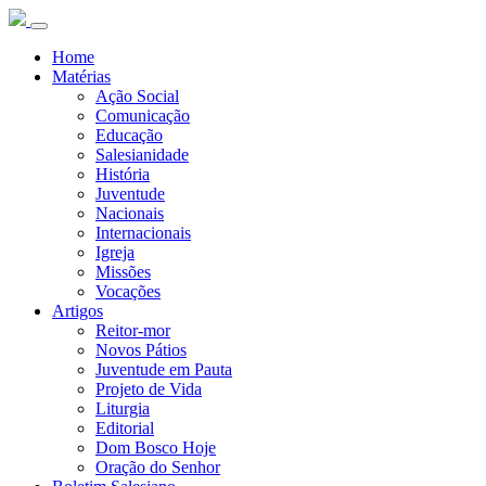
Home
Matérias
Ação Social
Comunicação
Educação
Salesianidade
História
Juventude
Nacionais
Internacionais
Igreja
Missões
Vocações
Artigos
Reitor-mor
Novos Pátios
Juventude em Pauta
Projeto de Vida
Liturgia
Editorial
Dom Bosco Hoje
Oração do Senhor