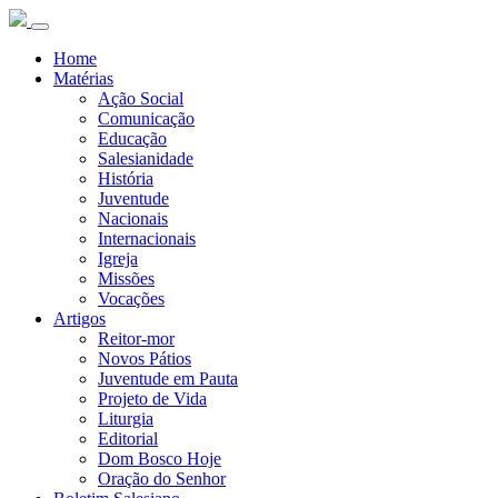
Home
Matérias
Ação Social
Comunicação
Educação
Salesianidade
História
Juventude
Nacionais
Internacionais
Igreja
Missões
Vocações
Artigos
Reitor-mor
Novos Pátios
Juventude em Pauta
Projeto de Vida
Liturgia
Editorial
Dom Bosco Hoje
Oração do Senhor